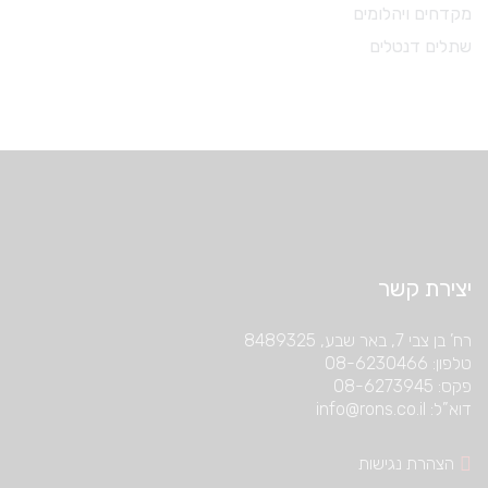
מקדחים ויהלומים
שתלים דנטלים
יצירת קשר
רח’ בן צבי 7, באר שבע, 8489325
טלפון: 08-6230466
פקס: 08-6273945
דוא”ל: info@rons.co.il
הצהרת נגישות