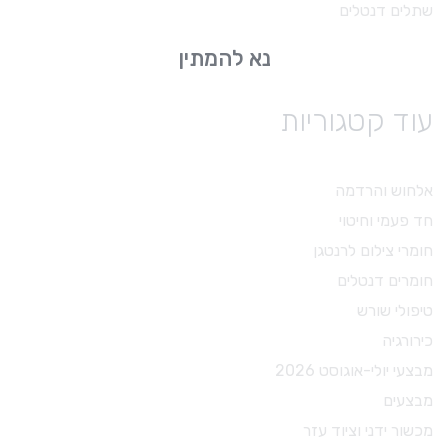
שתלים דנטלים
נא להמתין
עוד קטגוריות
אלחוש והרדמה
חד פעמי וחיטוי
חומרי צילום לרנטגן
חומרים דנטלים
טיפולי שורש
כירורגיה
מבצעי יולי-אוגוסט 2026
מבצעים
מכשור ידני וציוד עזר