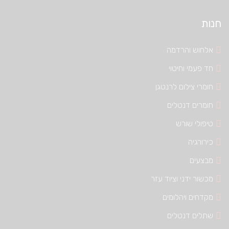
חנות
אלחוש והרדמה
חד פעמי וחיטוי
חומרי צילום לרנטגן
חומרים דנטלים
טיפולי שורש
כירורגיה
מבצעים
מכשור ידני וציוד עזר
מקדחים ויהלומים
שתלים דנטלים