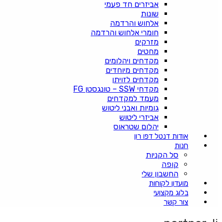
אביזרים חד פעמי
שונות
אלחוש והרדמה
חומרי אלחוש והרדמה
מזרקים
מחטים
מקדחים ויהלומים
מקדחים מיוחדים
מקדחים לזויתן
מקדחי SSW – טונגסטן FG
מעמד למקדחים
גומיות ואבני ליטוש
אביזרי ליטוש
יהלום שטראוס
אודות דנטל דפו רון
חנות
סל הקניות
קופה
החשבון שלי
מועדון לקוחות
בלוג מקצועי
צור קשר