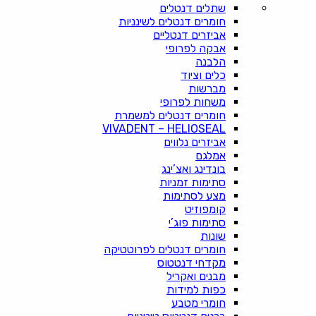
שתלים דנטלים
חומרים דנטלים לשינניות
אביזרים דנטליים
אבקה לפרופי
הלבנה
כלים וציוד
מברשות
משחות לפרופי
חומרים דנטלים למשמרת
VIVADENT – HELIOSEAL
אביזרים נלווים
אמלגם
בונדינג ואצ’ינג
סתימות זמניות
מצע לסתימות
קומפוזיט
סתימות פוג’י
שונות
חומרים דנטלים לפרוטטיקה
מקדחי דנטטוס
מבנים ואקריל
כפות למידות
חומרי מטבע