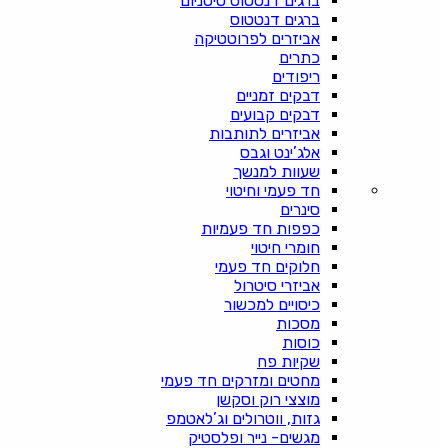
ברגים דנטטוס טיטניום
ברגים דנטטוס
אביזרים לפרוטטיקה
כתרים
ריפודים
דבקים זמניים
דבקים קבועים
אביזרים לתותבות
אלג’ינט וגבס
שעוות למנשך
חד פעמי וחיטוי
סינרים
כפפות חד פעמיות
חומרי חיטוי
חלוקים חד פעמי
אביזרי סיטרול
כיסויים למכשור
מסכות
כוסות
שקיות פח
מחטים ומזרקים חד פעמי
מוצצי רוק וסקשן
גזות, ווטרולים וג’לאטמפ
מגשים- נייר ופלסטיק