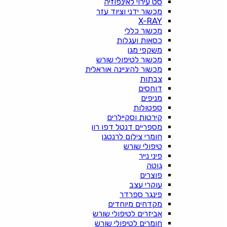
סט עירוי לאינפוזיה
מכשור ידני וציוד עזר
X-RAY
מכשור כללי
כסאות ועגלות
משקפי מגן
מכשור לטיפולי שורש
מכשור להיגיינה אוראלית
צבתות
דוחסים
מניפים
ספטולות
קירטות וסקיילרים
מספריים דנטל דפו רון
חומרי צילום לרנטגן
טיפולי שורש
פיני נייר
גוטה
פוצרים
עוקרי עצב
פינגר ספרדר
מקדחים מיוחדים
אביזרים לטיפולי שורש
חומרים לטיפולי שורש