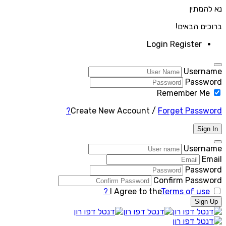
נא להמתין
ברוכים הבאים!
Login
Register
Username
Password
Remember Me
Create New Account
/
Forget Password?
Sign In
Username
Email
Password
Confirm Password
I Agree to the
Terms of use ?
Sign Up