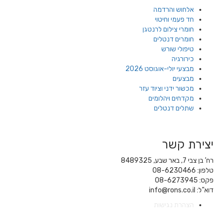
אלחוש והרדמה
חד פעמי וחיטוי
חומרי צילום לרנטגן
חומרים דנטלים
טיפולי שורש
כירורגיה
מבצעי יולי-אוגוסט 2026
מבצעים
מכשור ידני וציוד עזר
מקדחים ויהלומים
שתלים דנטלים
יצירת קשר
רח’ בן צבי 7, באר שבע, 8489325
טלפון: 08-6230466
פקס: 08-6273945
דוא”ל: info@rons.co.il
הצהרת נגישות