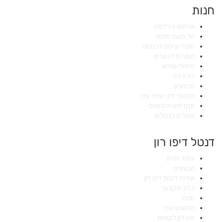
חנות
אלחוש והרדמה
חד פעמי וחיטוי
חומרי צילום לרנטגן
חומרים דנטלים
טיפולי שורש
כירורגיה
מבצעים
מכשור ידני וציוד עזר
מקדחים ויהלומים
שתלים דנטלים
דנטל דיפו רון
עמוד הבית
מבצעים
אודות דנטל דפו רון
בלוג מקצועי
חנות
החשבון שלי
מועדון לקוחות