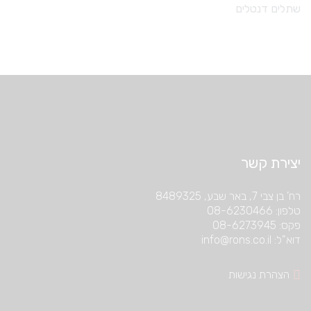
שתלים דנטלים
יצירת קשר
רח’ בן צבי 7, באר שבע, 8489325
טלפון: 08-6230466
פקס: 08-6273945
דוא”ל: info@rons.co.il
הצהרת נגישות