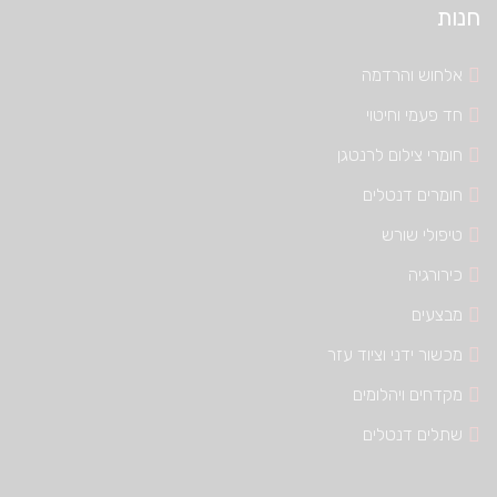
חנות
אלחוש והרדמה
חד פעמי וחיטוי
חומרי צילום לרנטגן
חומרים דנטלים
טיפולי שורש
כירורגיה
מבצעים
מכשור ידני וציוד עזר
מקדחים ויהלומים
שתלים דנטלים