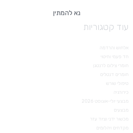
נא להמתין
עוד קטגוריות
אלחוש והרדמה
חד פעמי וחיטוי
חומרי צילום לרנטגן
חומרים דנטלים
טיפולי שורש
כירורגיה
מבצעי יולי-אוגוסט 2026
מבצעים
מכשור ידני וציוד עזר
מקדחים ויהלומים