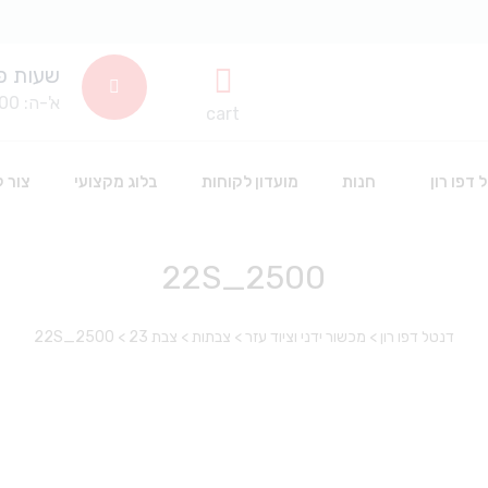
שעות פ
א'-ה: 8:00-14:00
cart
 דפו רון
חנות
מועדון לקוחות
בלוג מקצועי
צור 
2500_22S
שתלים דנטלים
חד פעמי וחיטוי
דנטל דפו רון
>
מכשור ידני וציוד עזר
>
צבתות
>
צבת 23
>
2500_22S
סינרים
חומרים דנטלים לשינניות
כפפות חד פעמיות
אביזרים דנטליים
חומרי חיטוי
אבקה לפרופי
חלוקים חד פעמי
הלבנה
אביזרי סיטרול
כלים וציוד