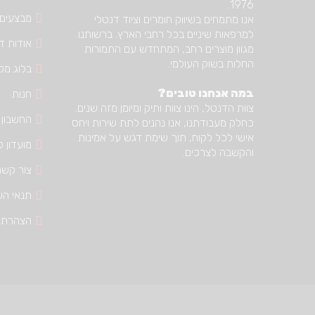
1976.
מבצעים
אנו מתמחים בשיווק חומרים וציוד דנטלי
למרפאות שיניים בכל רחבי הארץ. ברשותנו
אודות דנ
מגוון מוצרים רחב, המתחדש עם התמורות
החלות בשוק העולמי.
בלוג מק
במה אנחנו טובים?
חנות
צוות הדנטל, הינו צוות ותיק ומיומן מזה שנים.
החשבון 
כחלק מעבודתנו, אנו נהנים לתת שירות ויחס
אישי לכל לקוח, תוך שימת דגש על אמינות
מועדון ל
והקשבה לצרכים.
צור קשר
תנאי הש
הצהרת 