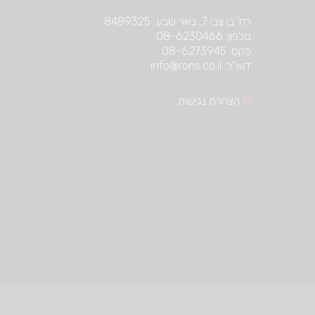
רח’ בן צבי 7, באר שבע, 8489325
טלפון: 08-6230466
פקס: 08-6273945
דוא”ל: info@rons.co.il
הצהרת נגישות