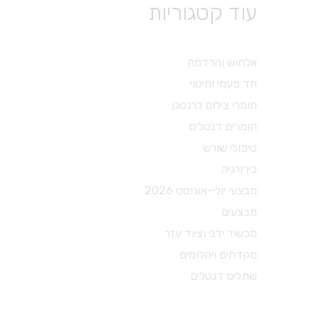
עוד קטגוריות
טיפולי שורש
פיני נייר
גוטה
אלחוש והרדמה
פוצרים
חד פעמי וחיטוי
עוקרי עצב
חומרי צילום לרנטגן
פינגר ספרדר
חומרים דנטלים
מקדחים מיוחדים
טיפולי שורש
אביזרים לטיפולי שורש
כירורגיה
חומרים לטיפולי שורש
מבצעי יולי-אוגוסט 2026
מבצעים
מכשור ידני וציוד עזר
מקדחים ויהלומים
שתלים דנטלים