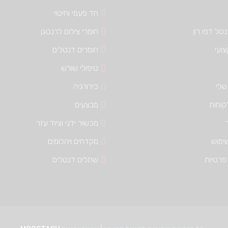
חד פעמי וחיטוי
טל דפו רון
חומרי צילום לרנטגן
צועי
חומרים דנטלים
טיפולי שורש
שלי
כירורגיה
קוחות
מבצעים
מכשור ידני וציוד עזר
ימוש
מקדחים ויהלומים
פרטיות
שתלים דנטלים