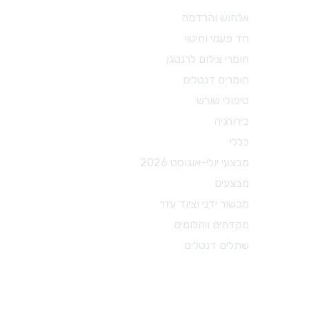
מכשור ידני וציוד עזר
אלחוש והרדמה
חד פעמי וחיטוי
X-RAY
חומרי צילום לרנטגן
מכשור כללי
חומרים דנטלים
כסאות ועגלות
טיפולי שורש
משקפי מגן
כירורגיה
מכשור לטיפולי שורש
כללי
מכשור להיגיינה אוראלית
מבצעי יולי-אוגוסט 2026
צבתות
מבצעים
דוחסים
מכשור ידני וציוד עזר
מניפים
מקדחים ויהלומים
ספטולות
שתלים דנטלים
קירטות וסקיילרים
מספריים דנטל דפו רון
חומרי צילום לרנטגן