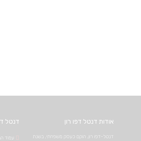
אודות דנטל דפו רון
דנטל דיפ
דנטל-דפו רון, הוקם כעסק משפחתי, בשנת
עמוד הב