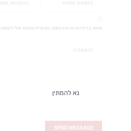
מקדחים ויהלומים
מבנים ואקריל
מקדחים מיוחדים
כפות למידות
מקדחים לזויתן
חומרי מטבע
שמור בדפדפן זה את השם, האימייל והאתר שלי לפעם 
מקדחי SSW – טונגסטן FG
ברגים דנטטוס טיטניום
מעמד למקדחים
ברגים דנטטוס
גומיות ואבני ליטוש
אביזרים לפרוטטיקה
אביזרי ליטוש
כתרים
יהלום שטראוס
ריפודים
דבקים זמניים
דבקים קבועים
נא להמתין
אביזרים לתותבות
אלג’ינט וגבס
שעוות למנשך