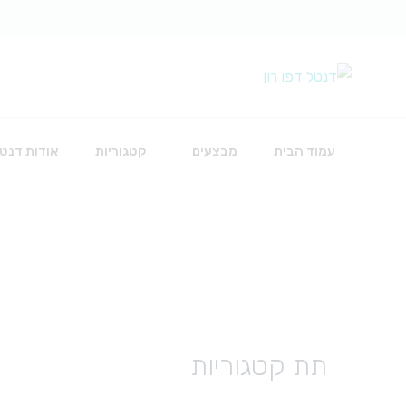
עמוד הבית
מבצעים
קטגוריות
אודות דנטל
כירורגיה
אביזרים להשתלות
חוטי תפירה
חומרים לכירורגיה
תת קטגוריות
כלים
סט עירוי לאינפוזיה