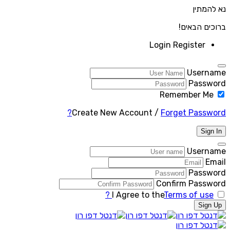
נא להמתין
ברוכים הבאים!
Login
Register
Username
Password
Remember Me
Create New Account
/
Forget Password?
Sign In
Username
Email
Password
Confirm Password
I Agree to the
Terms of use ?
Sign Up