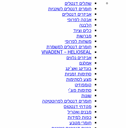
שתלים דנטלים
חומרים דנטלים לשינניות
אביזרים דנטליים
אבקה לפרופי
הלבנה
כלים וציוד
מברשות
משחות לפרופי
חומרים דנטלים למשמרת
VIVADENT – HELIOSEAL
אביזרים נלווים
אמלגם
בונדינג ואצ’ינג
סתימות זמניות
מצע לסתימות
קומפוזיט
סתימות פוג’י
שונות
חומרים דנטלים לפרוטטיקה
מקדחי דנטטוס
מבנים ואקריל
כפות למידות
חומרי מטבע