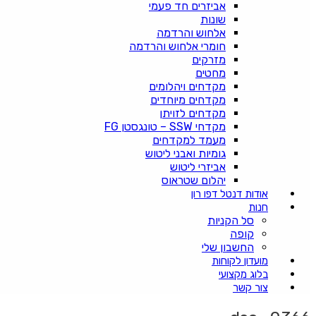
אביזרים חד פעמי
שונות
אלחוש והרדמה
חומרי אלחוש והרדמה
מזרקים
מחטים
מקדחים ויהלומים
מקדחים מיוחדים
מקדחים לזויתן
מקדחי SSW – טונגסטן FG
מעמד למקדחים
גומיות ואבני ליטוש
אביזרי ליטוש
יהלום שטראוס
אודות דנטל דפו רון
חנות
סל הקניות
קופה
החשבון שלי
מועדון לקוחות
בלוג מקצועי
צור קשר