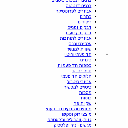
ברגים דנטטוס טיטניום
ברגים דנטטוס
אביזרים לפרוטטיקה
כתרים
ריפודים
דבקים זמניים
דבקים קבועים
אביזרים לתותבות
אלג’ינט וגבס
שעוות למנשך
חד פעמי וחיטוי
סינרים
כפפות חד פעמיות
חומרי חיטוי
חלוקים חד פעמי
אביזרי סיטרול
כיסויים למכשור
מסכות
כוסות
שקיות פח
מחטים ומזרקים חד פעמי
מוצצי רוק וסקשן
גזות, ווטרולים וג’לאטמפ
מגשים- נייר ופלסטיק