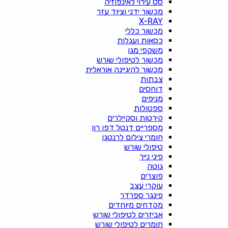
סט עירוי לאינפוזיה
מכשור ידני וציוד עזר
X-RAY
מכשור כללי
כסאות ועגלות
משקפי מגן
מכשור לטיפולי שורש
מכשור להיגיינה אוראלית
צבתות
דוחסים
מניפים
ספטולות
קירטות וסקיילרים
מספריים דנטל דפו רון
חומרי צילום לרנטגן
טיפולי שורש
פיני נייר
גוטה
פוצרים
עוקרי עצב
פינגר ספרדר
מקדחים מיוחדים
אביזרים לטיפולי שורש
חומרים לטיפולי שורש